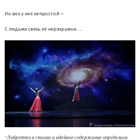
Но век у неё непростой —
С людьми связь её неразрывна….
“
Либретто в стихах и идейное содержание определила