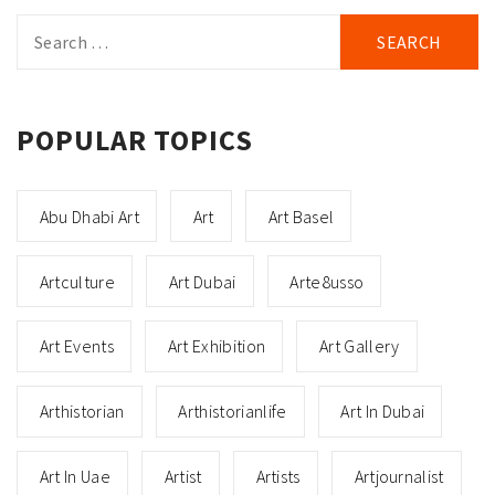
Search
for:
POPULAR TOPICS
Abu Dhabi Art
Art
Art Basel
Artculture
Art Dubai
Arte8usso
Art Events
Art Exhibition
Art Gallery
Arthistorian
Arthistorianlife
Art In Dubai
Art In Uae
Artist
Artists
Artjournalist