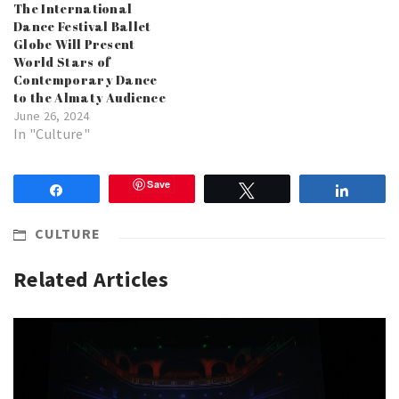
The International
Dance Festival Ballet
Globe Will Present
World Stars of
Contemporary Dance
to the Almaty Audience
June 26, 2024
In "Culture"
Save
Share
Tweet
Share
CULTURE
Related Articles