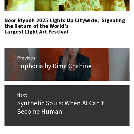
Noor Riyadh 2025 Lights Up Citywide, Signaling
the Return of the World’s
Largest Light Art Festival
Post
Previous
navigation
Euphoria by Rima Chahine
Previous
post:
Next
Synthetic Souls: When AI Can’t
Next
post:
Become Human