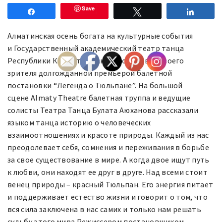
Save
Share
Tweet
Share
​Алматинская осень богата на культурные события
и Государственный академический театр танца
Республики Казахстан так же порадовал своего
зрителя долгожданной премьерой балетной
постановки “Легенда о Тюльпане”. На большой
сцене Almaty Theatre балетная труппа и ведущие
солисты Театра Танца Булата Аюханова рассказали
языком танца историю о человеческих
взаимоотношениях и красоте природы. Каждый из нас
преодолевает себя, сомнения и переживания в борьбе
за свое существование в мире. А когда двое ищут путь
к любви, они находят ее друг в друге. Над всеми стоит
венец природы – красный Тюльпан. Его энергия питает
и поддерживает естество жизни и говорит о том, что
вся сила заключена в нас самих и только нам решать
судьбу этого мира.Режиссером постановщиком