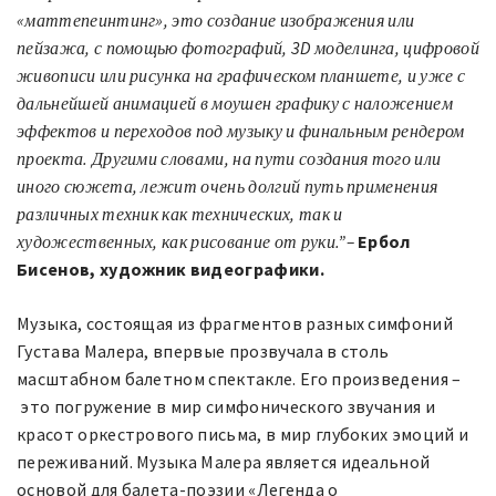
«маттепеинтинг»
,
это создание изображения или
пейзажа
,
с помощью фотографий
, 3D
моделинга
,
цифровой
живописи или рисунка на графическом планшете
,
и уже с
дальнейшей анимацией в моушен графику с наложением
эффектов и переходов под музыку и финальным рендером
проекта
.
Другими словами
,
на пути создания того или
иного сюжета
,
лежит очень долгий путь применения
различных техник как технических
,
так и
художественных
,
как рисование от руки
.
”
–
Ербол
Бисенов
,
художник видеографики
.
​Музыка, состоящая из фрагментов разных симфоний
Густава Малера, впервые прозвучала в столь
масштабном балетном спектакле. Его произведения –
это погружение в мир симфонического звучания и
красот оркестрового письма, в мир глубоких эмоций и
переживаний. Музыка Малера является идеальной
основой для балета-поэзии «Легенда о