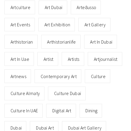
Artculture
Art Dubai
Arte8usso
Art Events
Art Exhibition
Art Gallery
Arthistorian
Arthistorianlife
Art In Dubai
Art In Uae
Artist
Artists
Artjournalist
Artnews
Contemporary Art
Culture
Culture Almaty
Culture Dubai
Culture In UAE
Digital Art
Dining
Dubai
Dubai Art
Dubai Art Gallery